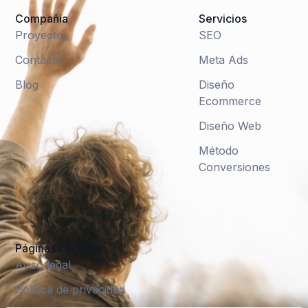
Compañia
Servicios
Proyectos
SEO
Contacto
Meta Ads
Blog
Diseño
Ecommerce
Diseño Web
Método
Conversiones
Páginas Legales
Aviso legal
Política de privacidad